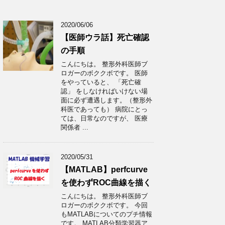
2020/06/06
【医師ウラ話】死亡確認
の手順
こんにちは。 整形外科医師ブ
ロガーのボククボです。 医師
をやっていると、 「死亡確
認」 をしなければいけない場
面に必ず遭遇します。（整形外
科医であっても） 病院にとっ
ては、日常なのですが、 医療
関係者 ...
2020/05/31
【MATLAB】perfcurve
を使わずROC曲線を描く
こんにちは。 整形外科医師ブ
ロガーのボククボです。 今回
もMATLABについてのプチ情報
です。 MATLAB分類学習器ア