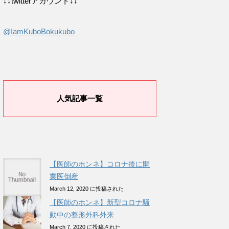
↓↓twitterアカウント↓↓
@IamKuboBokukubo
人気記事一覧
【医師のホンネ】コロナ後に開
業医倒産
March 12, 2020 に投稿された
【医師のホンネ】新型コロナ騒
動中の整形外科外来
March 7, 2020 に投稿された