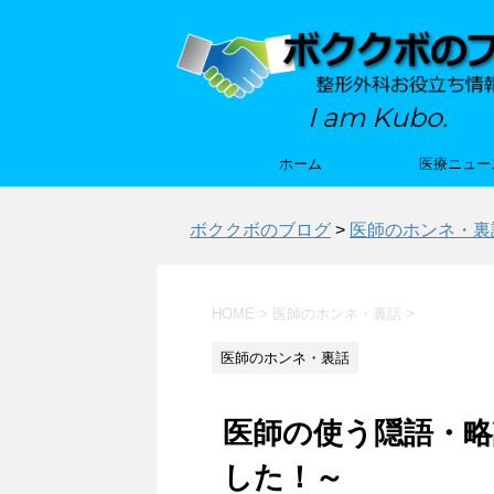
I am Kubo.
ホーム
医療ニュー
ボククボのブログ
>
医師のホンネ・裏
HOME
>
医師のホンネ・裏話
>
医師のホンネ・裏話
医師の使う隠語・
した！～