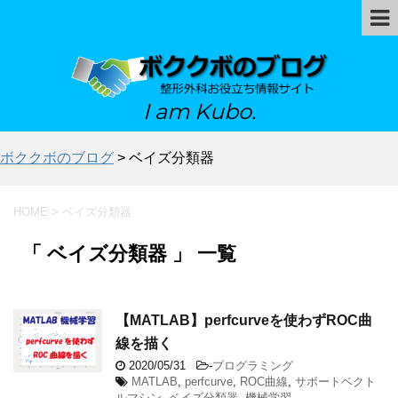
I am Kubo.
ボククボのブログ
>
ベイズ分類器
HOME
>
ベイズ分類器
「 ベイズ分類器 」 一覧
【MATLAB】perfcurveを使わずROC曲
線を描く
2020/05/31
-
プログラミング
MATLAB
,
perfcurve
,
ROC曲線
,
サポートベクト
ルマシン
,
ベイズ分類器
,
機械学習